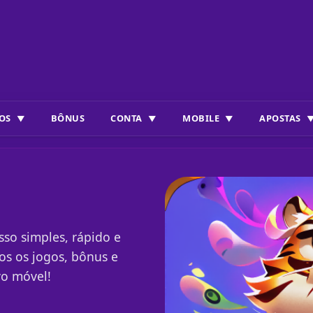
OS
BÔNUS
CONTA
MOBILE
APOSTAS
so simples, rápido e
os os jogos, bônus e
vo móvel!