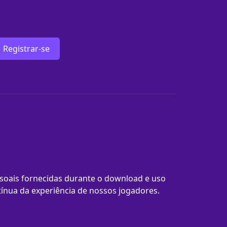
Registrar-se
ssoais fornecidas durante o download e uso
tínua da experiência de nossos jogadores.