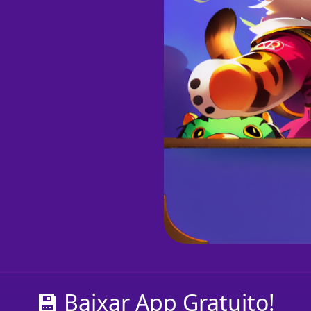
💾 Baixar App Gratuito!