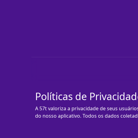
Políticas de Privacida
A 57t valoriza a privacidade de seus usuár
do nosso aplicativo. Todos os dados coletad