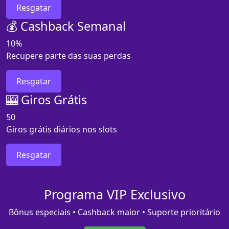
Resgatar
💰 Cashback Semanal
10%
Recupere parte das suas perdas
Resgatar
🎰 Giros Grátis
50
Giros grátis diários nos slots
Resgatar
Programa VIP Exclusivo
Bônus especiais • Cashback maior • Suporte prioritário