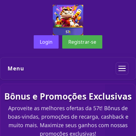
Login
Registrar-se
Menu
Bônus e Promoções Exclusivas
Aproveite as melhores ofertas da 57t! Bônus de
boas-vindas, promoções de recarga, cashback e
muito mais. Maximize seus ganhos com nossas
promoções exclusivas!