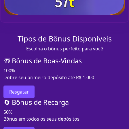
Tipos de Bônus Disponíveis
Escolha o bônus perfeito para você
🎁 Bônus de Boas-Vindas
100%
Dobre seu primeiro depósito até R$ 1.000
Resgatar
🔄 Bônus de Recarga
50%
Bônus em todos os seus depósitos