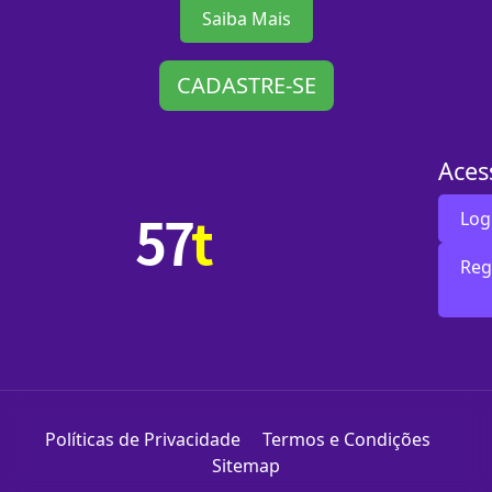
Saiba Mais
CADASTRE-SE
Aces
Log
Reg
Políticas de Privacidade
Termos e Condições
Sitemap