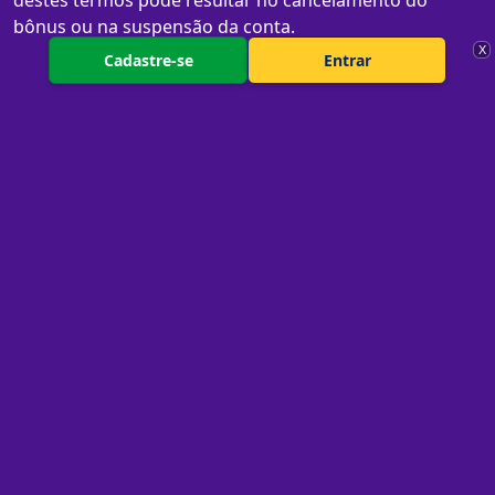
destes termos pode resultar no cancelamento do
bônus ou na suspensão da conta.
X
Cadastre-se
Entrar