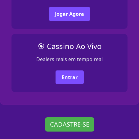
Jogar Agora
🎯 Cassino Ao Vivo
Dealers reais em tempo real
Entrar
CADASTRE-SE